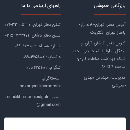
بازرگانی خموشی
راههای ارتباطی با ما
آدرس دفتر: تهران- لاله زار-
تلفن دفتر تهران: ۳۳۹۹۵۲۲۰-021
پاساژ تهران الکتریک
تلفن دفتر کاشان: ۰۳۱۵۴۷۳۲۹۷۱
آدرس دفتر: کاشان-آران و
شماره همراه: 09904251002
بیدگل- بلوار امام خمینی- جنب
واتساپ: 09904251002
شبکه بهداشت ساعات کاری:
ساعت ۹ تا 16
تلگرام: 09904251002
مدیریت: مهندس مهدی
اینستاگرام:
خموشی
bazargani.khamooshi
ایمیل: mehdikhamoshibidgoli
@gmail.com