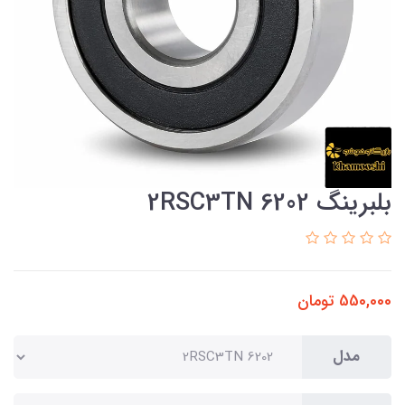
بلبرینگ 6202 2RSC3TN
550,000
تومان
مدل