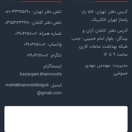
آدرس دفتر: تهران- لاله زار-
تلفن دفتر تهران: ۳۳۹۹۵۲۲۰-021
پاساژ تهران الکتریک
تلفن دفتر کاشان: ۰۳۱۵۴۷۳۲۹۷۱
آدرس دفتر: کاشان-آران و
شماره همراه: 09904251002
بیدگل- بلوار امام خمینی- جنب
واتساپ: 09904251002
شبکه بهداشت ساعات کاری:
ساعت ۹ تا 16
تلگرام: 09904251002
مدیریت: مهندس مهدی
اینستاگرام:
خموشی
bazargani.khamooshi
ایمیل: mehdikhamoshibidgoli
@gmail.com