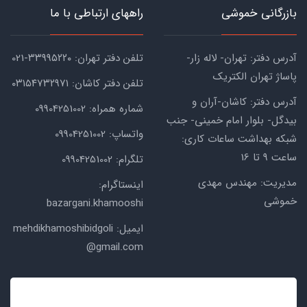
بازرگانی خموشی
راههای ارتباطی با ما
آدرس دفتر: تهران- لاله زار-
تلفن دفتر تهران: ۳۳۹۹۵۲۲۰-021
پاساژ تهران الکتریک
تلفن دفتر کاشان: ۰۳۱۵۴۷۳۲۹۷۱
آدرس دفتر: کاشان-آران و
شماره همراه: 09904251002
بیدگل- بلوار امام خمینی- جنب
واتساپ: 09904251002
شبکه بهداشت ساعات کاری:
ساعت ۹ تا 16
تلگرام: 09904251002
مدیریت: مهندس مهدی
اینستاگرام:
خموشی
bazargani.khamooshi
ایمیل: mehdikhamoshibidgoli
@gmail.com