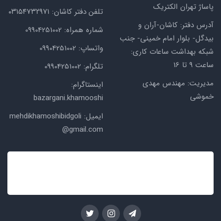
پاساژ تهران الکتریک
تلفن دفتر کاشان: ۰۳۱۵۴۷۳۲۹۷۱
آدرس دفتر: کاشان-آران و
شماره همراه: 09904251002
بیدگل- بلوار امام خمینی- جنب
واتساپ: 09904251002
شبکه بهداشت ساعات کاری:
ساعت ۹ تا 16
تلگرام: 09904251002
مدیریت: مهندس مهدی
اینستاگرام:
خموشی
bazargani.khamooshi
ایمیل: mehdikhamoshibidgoli
@gmail.com