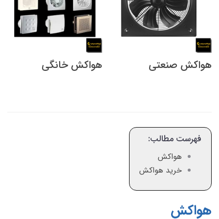
هواکش صنعتی
هواکش خانگی
فهرست مطالب:
هواکش
خرید هواکش
هواکش