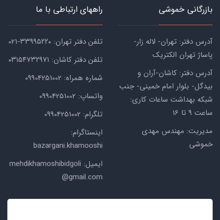
بازرگانی خموشی
راههای ارتباطی با ما
آدرس دفتر: تهران- لاله زار-
تلفن دفتر تهران: ۳۳۹۹۵۲۲۰-021
پاساژ تهران الکتریک
تلفن دفتر کاشان: ۰۳۱۵۴۷۳۲۹۷۱
آدرس دفتر: کاشان-آران و
شماره همراه: 09904251002
بیدگل- بلوار امام خمینی- جنب
واتساپ: 09904251002
شبکه بهداشت ساعات کاری:
ساعت ۹ تا 16
تلگرام: 09904251002
مدیریت: مهندس مهدی
اینستاگرام:
خموشی
bazargani.khamooshi
ایمیل: mehdikhamoshibidgoli
@gmail.com