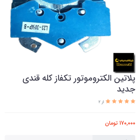
پلاتین الکتروموتور تکفاز کله قندی
جدید
از 2
170,000
تومان