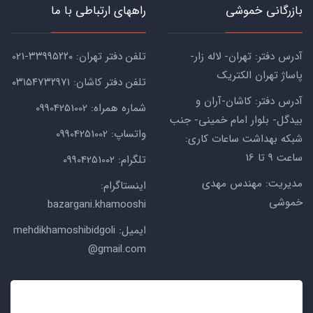
بازرگانی خموشی
راههای ارتباطی با ما
آدرس دفتر: تهران- لاله زار-
تلفن دفتر تهران: ۳۳۹۹۵۲۲۰-021
پاساژ تهران الکتریک
تلفن دفتر کاشان: ۰۳۱۵۴۷۳۲۹۷۱
آدرس دفتر: کاشان-آران و
شماره همراه: 09904251002
بیدگل- بلوار امام خمینی- جنب
واتساپ: 09904251002
شبکه بهداشت ساعات کاری:
ساعت ۹ تا 16
تلگرام: 09904251002
مدیریت: مهندس مهدی
اینستاگرام:
خموشی
bazargani.khamooshi
ایمیل: mehdikhamoshibidgoli
@gmail.com