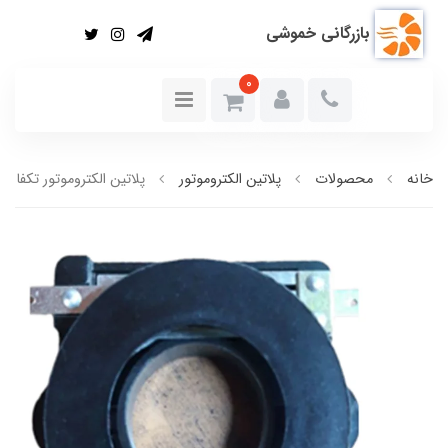
بازرگانی خموشی
0
خانه
محصولات
پلاتین الکتروموتور
پلاتین الکتروموتور تکفاز ب