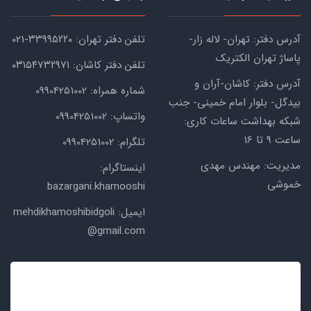
آدرس دفتر: تهران- لاله زار-
تلفن دفتر تهران: ۳۳۹۹۵۲۲۰-021
پاساژ تهران الکتریک
تلفن دفتر کاشان: ۰۳۱۵۴۷۳۲۹۷۱
آدرس دفتر: کاشان-آران و
شماره همراه: 09904251002
بیدگل- بلوار امام خمینی- جنب
واتساپ: 09904251002
شبکه بهداشت ساعات کاری:
ساعت ۹ تا 16
تلگرام: 09904251002
مدیریت: مهندس مهدی
اینستاگرام:
خموشی
bazargani.khamooshi
ایمیل: mehdikhamoshibidgoli
@gmail.com