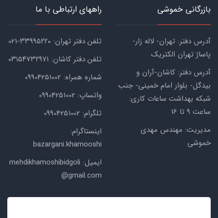
بازرگانی خموشی
راههای ارتباطی با ما
آدرس دفتر: تهران- لاله زار-
تلفن دفتر تهران: ۳۳۹۹۵۲۲۰-021
پاساژ تهران الکتریک
تلفن دفتر کاشان: ۰۳۱۵۴۷۳۲۹۷۱
آدرس دفتر: کاشان-آران و
شماره همراه: 09904251002
بیدگل- بلوار امام خمینی- جنب
واتساپ: 09904251002
شبکه بهداشت ساعات کاری:
ساعت ۹ تا 16
تلگرام: 09904251002
مدیریت: مهندس مهدی
اینستاگرام:
خموشی
bazargani.khamooshi
ایمیل: mehdikhamoshibidgoli
@gmail.com