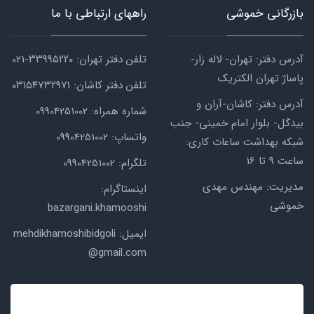
بازرگانی خموشی
راههای ارتباطی با ما
آدرس دفتر: تهران- لاله زار-
تلفن دفتر تهران: ۳۳۹۹۵۲۲۰-021
پاساژ تهران الکتریک
تلفن دفتر کاشان: ۰۳۱۵۴۷۳۲۹۷۱
آدرس دفتر: کاشان-آران و
شماره همراه: 09904251002
بیدگل- بلوار امام خمینی- جنب
واتساپ: 09904251002
شبکه بهداشت ساعات کاری:
ساعت ۹ تا 16
تلگرام: 09904251002
مدیریت: مهندس مهدی
اینستاگرام:
خموشی
bazargani.khamooshi
ایمیل: mehdikhamoshibidgoli
@gmail.com