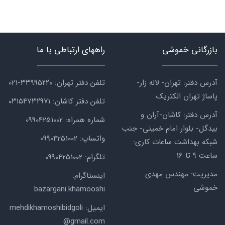
بازرگانی خموشی
راههای ارتباطی با ما
آدرس دفتر: تهران- لاله زار-
تلفن دفتر تهران: ۳۳۹۹۵۲۲۰-021
پاساژ تهران الکتریک
تلفن دفتر کاشان: ۰۳۱۵۴۷۳۲۹۷۱
آدرس دفتر: کاشان-آران و
شماره همراه: 09904251002
بیدگل- بلوار امام خمینی- جنب
واتساپ: 09904251002
شبکه بهداشت ساعات کاری:
ساعت ۹ تا 16
تلگرام: 09904251002
مدیریت: مهندس مهدی
اینستاگرام:
خموشی
bazargani.khamooshi
ایمیل: mehdikhamoshibidgoli
@gmail.com