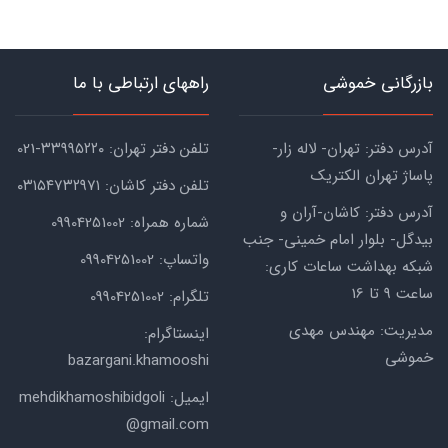
بازرگانی خموشی
راههای ارتباطی با ما
آدرس دفتر: تهران- لاله زار-
تلفن دفتر تهران: ۳۳۹۹۵۲۲۰-021
پاساژ تهران الکتریک
تلفن دفتر کاشان: ۰۳۱۵۴۷۳۲۹۷۱
آدرس دفتر: کاشان-آران و
شماره همراه: 09904251002
بیدگل- بلوار امام خمینی- جنب
واتساپ: 09904251002
شبکه بهداشت ساعات کاری:
ساعت ۹ تا 16
تلگرام: 09904251002
مدیریت: مهندس مهدی
اینستاگرام:
خموشی
bazargani.khamooshi
ایمیل: mehdikhamoshibidgoli
@gmail.com