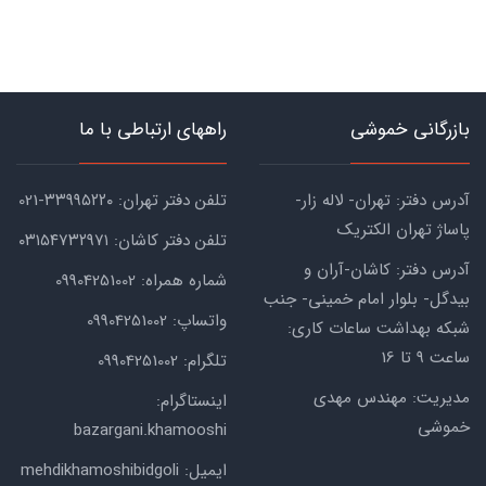
بازرگانی خموشی
راههای ارتباطی با ما
آدرس دفتر: تهران- لاله زار-
تلفن دفتر تهران: ۳۳۹۹۵۲۲۰-021
پاساژ تهران الکتریک
تلفن دفتر کاشان: ۰۳۱۵۴۷۳۲۹۷۱
آدرس دفتر: کاشان-آران و
شماره همراه: 09904251002
بیدگل- بلوار امام خمینی- جنب
واتساپ: 09904251002
شبکه بهداشت ساعات کاری:
ساعت ۹ تا 16
تلگرام: 09904251002
مدیریت: مهندس مهدی
اینستاگرام:
خموشی
bazargani.khamooshi
ایمیل: mehdikhamoshibidgoli