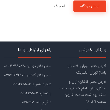
ارسال دیدگاه
انصراف
بازرگانی خموشی
راههای ارتباطی با ما
آدرس دفتر: تهران- لاله زار-
تلفن دفتر تهران: ۳۳۹۹۵۲۲۰-021
پاساژ تهران الکتریک
تلفن دفتر کاشان: ۰۳۱۵۴۷۳۲۹۷۱
آدرس دفتر: کاشان-آران و
شماره همراه: 09904251002
بیدگل- بلوار امام خمینی- جنب
واتساپ: 09904251002
شبکه بهداشت ساعات کاری:
ساعت ۹ تا 16
تلگرام: 09904251002